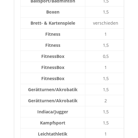
Ballsport/Badminton
1,5
Boxen
1,5
Brett- & Kartenspiele
verschieden
Fitness
1
Fitness
1,5
FitnessBox
0,5
FitnessBox
1
FitnessBox
1,5
Gerätturnen/Akrobatik
1,5
Gerätturnen/Akrobatik
2
Indiaca/Jugger
1,5
Kampfsport
1,5
Leichtathletik
1