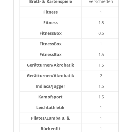
Brett- & Kartenspiele
verschieden
Fitness
1
Fitness
1,5
FitnessBox
0,5
FitnessBox
1
FitnessBox
1,5
Gerätturnen/Akrobatik
1,5
Gerätturnen/Akrobatik
2
Indiaca/Jugger
1,5
Kampfsport
1,5
Leichtathletik
1
Pilates/Zumba u. ä.
1
Rückenfit
1