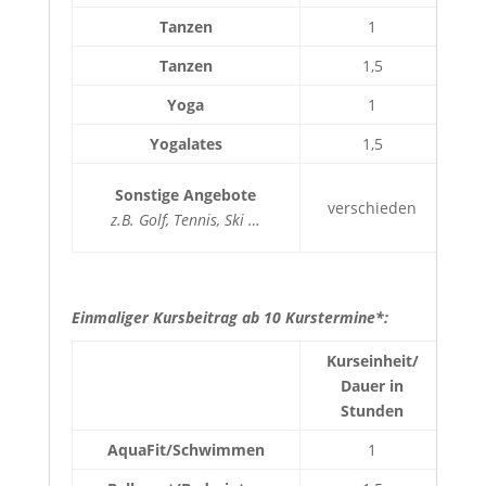
Tanzen
1
Tanzen
1,5
Yoga
1
Yogalates
1,5
Sonstige Angebote
verschieden
z.B. Golf, Tennis, Ski …
Einmaliger Kursbeitrag ab 10 Kurstermine*:
Kurseinheit/
Dauer in
S
Stunden
AquaFit/Schwimmen
1